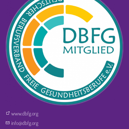
www.dbfg.org
nf
dbfg
rg