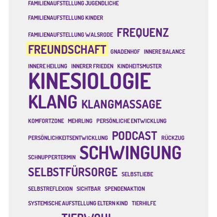
FAMILIENAUFSTELLUNG JUGENDLICHE
FAMILIENAUFSTELLUNG KINDER
FREQUENZ
FAMILIENAUFSTELLUNG WALSRODE
FREUNDSCHAFT
GNADENHOF
INNERE BALANCE
INNERE HEILUNG
INNERER FRIEDEN
KINDHEITSMUSTER
KINESIOLOGIE
KLANG
KLANGMASSAGE
KOMFORTZONE
MEHRLING
PERSÖNLICHE ENTWICKLUNG
PODCAST
PERSÖNLICHKEITSENTWICKLUNG
RÜCKZUG
SCHWINGUNG
SCHNUPPERTERMIN
SELBSTFÜRSORGE
SELBSTLIEBE
SELBSTREFLEXION
SICHTBAR
SPENDENAKTION
SYSTEMISCHE AUFSTELLUNG ELTERN KIND
TIERHILFE