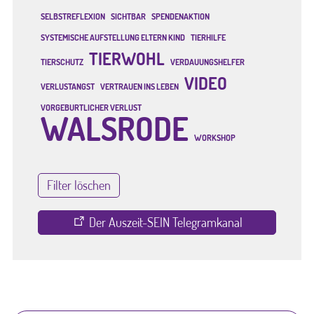
SELBSTREFLEXION
SICHTBAR
SPENDENAKTION
SYSTEMISCHE AUFSTELLUNG ELTERN KIND
TIERHILFE
TIERWOHL
TIERSCHUTZ
VERDAUUNGSHELFER
VIDEO
VERLUSTANGST
VERTRAUEN INS LEBEN
VORGEBURTLICHER VERLUST
WALSRODE
WORKSHOP
Filter löschen
Der Auszeit-SEIN Telegramkanal