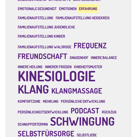
EMOTIONALE GESUNDHEIT
EMOTIONEN
ERFAHRUNG
FAMILIENAUFSTELLUNG
FAMILIENAUFSTELLUNG HEIDEKREIS
FAMILIENAUFSTELLUNG JUGENDLICHE
FAMILIENAUFSTELLUNG KINDER
FREQUENZ
FAMILIENAUFSTELLUNG WALSRODE
FREUNDSCHAFT
GNADENHOF
INNERE BALANCE
INNERE HEILUNG
INNERER FRIEDEN
KINDHEITSMUSTER
KINESIOLOGIE
KLANG
KLANGMASSAGE
KOMFORTZONE
MEHRLING
PERSÖNLICHE ENTWICKLUNG
PODCAST
PERSÖNLICHKEITSENTWICKLUNG
RÜCKZUG
SCHWINGUNG
SCHNUPPERTERMIN
SELBSTFÜRSORGE
SELBSTLIEBE